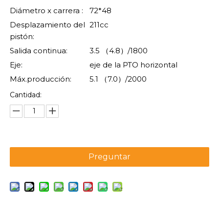
Diámetro x carrera :
72*48
Desplazamiento del
211cc
pistón:
Salida continua:
3.5 （4.8）/1800
Eje:
eje de la PTO horizontal
Máx.producción:
5.1 （7.0）/2000
Cantidad:
Preguntar