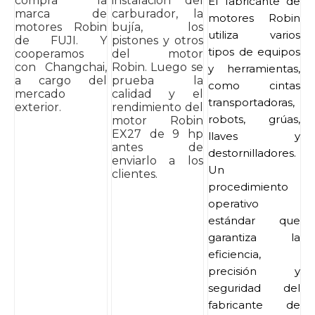
compra la
instalación del
El fabricante de
marca de
carburador, la
motores Robin
motores Robin
bujía, los
utiliza varios
de FUJI. Y
pistones y otros
tipos de equipos
cooperamos
del motor
con Changchai,
Robin. Luego se
y herramientas,
a cargo del
prueba la
como cintas
mercado
calidad y el
transportadoras,
exterior.
rendimiento del
robots, grúas,
motor Robin
EX27 de 9 hp
llaves y
antes de
destornilladores.
enviarlo a los
Un
clientes.
procedimiento
operativo
estándar que
garantiza la
eficiencia,
precisión y
seguridad del
fabricante de