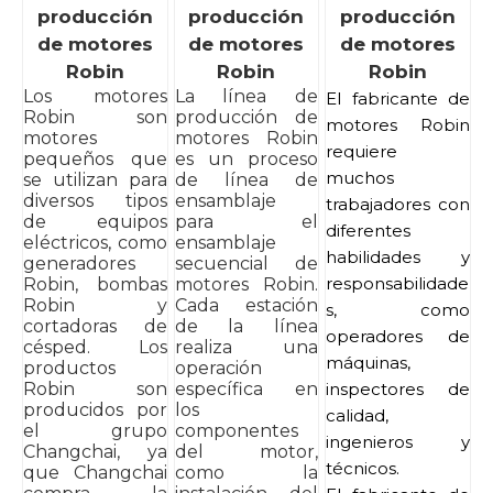
producción
producción
producción
de motores
de motores
de motores
Robin
Robin
Robin
Los motores
La línea de
El fabricante de
Robin son
producción de
motores Robin
motores
motores Robin
requiere
pequeños que
es un proceso
muchos
se utilizan para
de línea de
diversos tipos
ensamblaje
trabajadores con
de equipos
para el
diferentes
eléctricos, como
ensamblaje
habilidades y
generadores
secuencial de
responsabilidade
Robin, bombas
motores Robin.
Robin y
Cada estación
s, como
cortadoras de
de la línea
operadores de
césped. Los
realiza una
máquinas,
productos
operación
Robin son
específica en
inspectores de
producidos por
los
calidad,
el grupo
componentes
ingenieros y
Changchai, ya
del motor,
técnicos.
que Changchai
como la