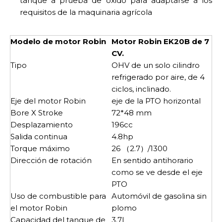
tanque a prueba de óxido para adaptarse a los
requisitos de la maquinaria agrícola
Modelo de motor Robin
Motor Robin EK20B de 7
CV.
Tipo
OHV de un solo cilindro
refrigerado por aire, de 4
ciclos, inclinado.
Eje del motor Robin
eje de la PTO horizontal
Bore X Stroke
72*48 mm
Desplazamiento
196cc
Salida continua
4.8hp
Torque máximo
26 （2.7）/1300
Dirección de rotación
En sentido antihorario
como se ve desde el eje
PTO
Uso de combustible para
Automóvil de gasolina sin
el motor Robin
plomo
Capacidad del tanque de
3.7L