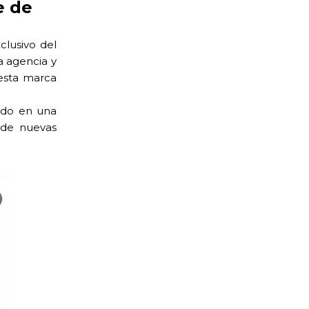
e de
clusivo del
a agencia y
esta marca
ado en una
 de nuevas