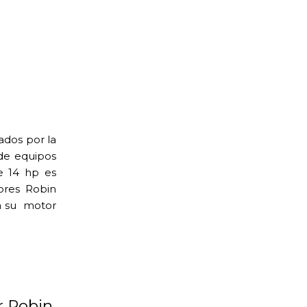
ados por la
 de equipos
e 14 hp es
ores Robin
a su motor
r Robin