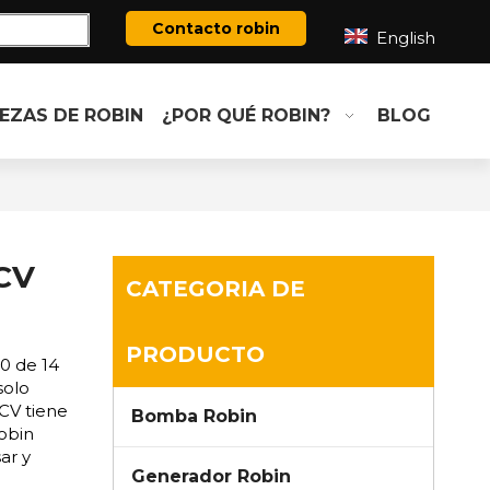
Contacto robin
English
IEZAS DE ROBIN
¿POR QUÉ ROBIN?
BLOG
 CV
CATEGORIA DE
PRODUCTO
0 de 14
solo
 CV tiene
Bomba Robin
Robin
ar y
Generador Robin