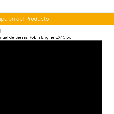
ipción del Producto
1
ual de piezas Robin Engine EX40.pdf