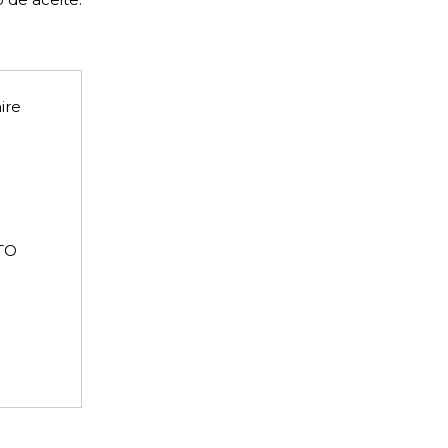
ire
PTO