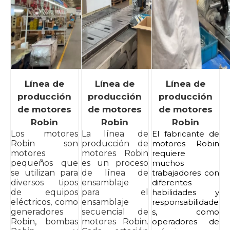
Línea de
Línea de
Línea de
producción
producción
producción
de motores
de motores
de motores
Robin
Robin
Robin
Los motores
La línea de
El fabricante de
Robin son
producción de
motores Robin
motores
motores Robin
requiere
pequeños que
es un proceso
muchos
se utilizan para
de línea de
trabajadores con
diversos tipos
ensamblaje
diferentes
de equipos
para el
habilidades y
eléctricos, como
ensamblaje
responsabilidade
generadores
secuencial de
s, como
Robin, bombas
motores Robin.
operadores de