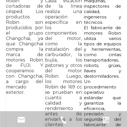
Robin y
Cada estación
máquinas,
cortadoras de
de la línea
inspectores de
césped. Los
realiza una
calidad,
productos
operación
ingenieros y
Robin son
específica en
técnicos.
producidos por
los
El fabricante de
el grupo
componentes
motores Robin
Changchai, ya
del motor,
utiliza varios
que Changchai
como la
tipos de equipos
compra la
instalación del
y herramientas,
marca de
carburador, la
como cintas
motores Robin
bujía, los
transportadoras,
de FUJI. Y
pistones y otros
robots, grúas,
cooperamos
del motor
llaves y
con Changchai,
Robin. Luego,
destornilladores.
a cargo del
los motores
Un
mercado
Robin de 169 cc
procedimiento
exterior.
se prueban en
operativo
cuanto a
estándar que
calidad y
garantiza la
rendimiento
eficiencia,
antes de
precisión y
enviarlos a los
seguridad del
clientes.
fabricante de