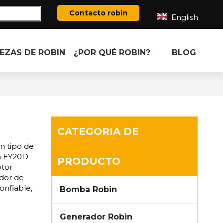
Contacto robin
English
IEZAS DE ROBIN
¿POR QUÉ ROBIN?
BLOG
CATEGORIA DE
n tipo de
in EY20D
PRODUCTO
otor
dor de
onfiable,
Bomba Robin
Generador Robin