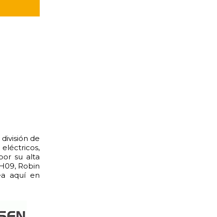
división de
eléctricos,
or su alta
EH09, Robin
ea aquí en