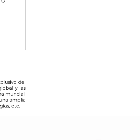
PTO
clusivo del
lobal y las
ma mundial.
 una amplia
ías, etc.