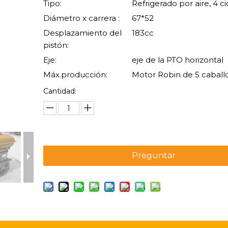
Tipo:
Refrigerado por aire, 4 ci
Diámetro x carrera :
67*52
Desplazamiento del
183cc
pistón:
Eje:
eje de la PTO horizontal
Máx.producción:
Motor Robin de 5 caballo
Cantidad:
Preguntar